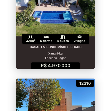
321m²
5 dorms
5 suítes
2 vagas
CASAS EM CONDOMÍNIO FECHADO
Xangri-Lá
Enseada Lagos
R$ 4.970.000
12310