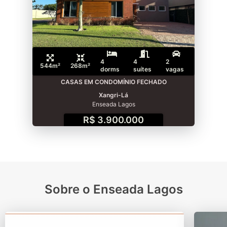
4
4
2
544m²
268m²
dorms
suítes
vagas
CASAS EM CONDOMÍNIO FECHADO
Xangri-Lá
Enseada Lagos
R$ 3.900.000
Sobre o Enseada Lagos