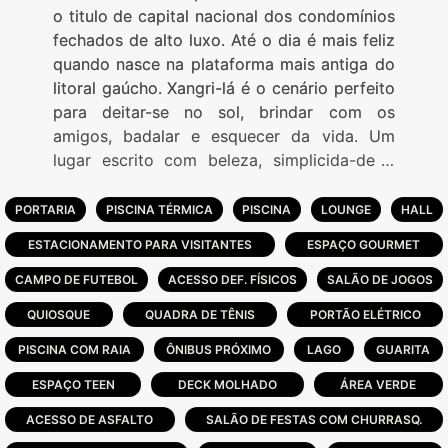
o titulo de capital nacional dos condomínios
fechados de alto luxo. Até o dia é mais feliz
quando nasce na plataforma mais antiga do
litoral gaúcho. Xangri-lá é o cenário perfeito
para deitar-se no sol, brindar com os
amigos, badalar e esquecer da vida. Um
lugar escrito com beleza, simplicida-de e
tranqüilidade, onde todos os sonhos viram
realidade. É nesta área nobre do litoral norte
PORTARIA
PISCINA TÉRMICA
PISCINA
LOUNGE
HALL
gaúcho que a Wagnerpar (Grupo Capão
ESTACIONAMENTO PARA VISITANTES
ESPAÇO GOURMET
Novo) e Goldsztein Cyrela apresentam o
ENSEADA LAGOS DE XANGRI-LÁ, o
CAMPO DE FUTEBOL
ACESSO DEF. FÍSICOS
SALÃO DE JOGOS
empreendi-mento mais surpreendente que
QUIOSQUE
QUADRA DE TÊNIS
PORTÃO ELÉTRICO
você já viu. Um Lugar que reúne tudo o que
PISCINA COM RAIA
você aspi-ra ao lado do mar. O ENSEADA
ÔNIBUS PRÓXIMO
LAGO
GUARITA
LAGOS XANGRI-LÁ é sem dúvida nenhuma o
ESPAÇO TEEN
DECK MOLHADO
ÁREA VERDE
condomínio mais im-ponente do litoral são
ACESSO DE ASFALTO
SALÃO DE FESTAS COM CHURRASQ.
565 lotes.INFRAESTRUTURA: Pórtico de