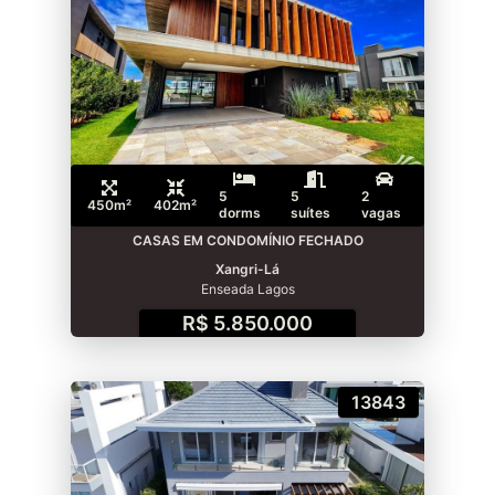
5
5
2
450m²
402m²
dorms
suítes
vagas
CASAS EM CONDOMÍNIO FECHADO
Xangri-Lá
Enseada Lagos
R$ 5.850.000
13843