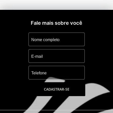
Health center, Lan house, Boliche, Cinema,
Churrasqueiras, espaço gourmet, deck
molhado e loja de conveniência.
-Piscina aquecida com raia e fundo infinito,
Fale mais sobre você
Piscinas frias, fitness, ginastica ao ar livre,
quadra de futebol 5, quadra de futebol 7
gramada, quadra de tênis coberta, quadra
de tênis descoberta, quadra de paddle e
quadra de esportes.
-Barco pirata e playground
-Tenda zen (meditação), fonte de acesso,
Tendas, espaços verde de lazer e descanso.
CADASTRAR-SE