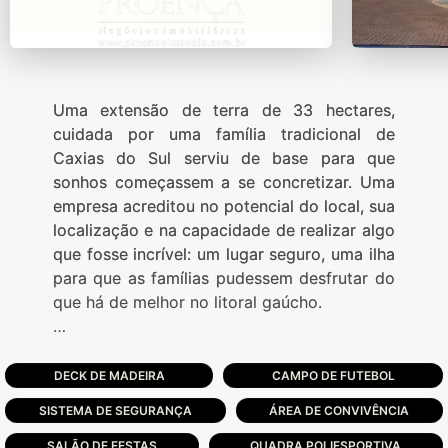
Uma extensão de terra de 33 hectares,
cuidada por uma família tradicional de
Caxias do Sul serviu de base para que
sonhos começassem a se concretizar. Uma
empresa acreditou no potencial do local, sua
localização e na capacidade de realizar algo
que fosse incrível: um lugar seguro, uma ilha
para que as famílias pudessem desfrutar do
que há de melhor no litoral gaúcho.
Foi assim que teve início o Condomínio
Dubai, uma ilha de segurança e conforto no
DECK DE MADEIRA
CAMPO DE FUTEBOL
litoral norte gaúcho. Com 489 lotes, o
SISTEMA DE SEGURANÇA
ÁREA DE CONVIVÊNCIA
empreendimento em plena conformidade
com a legislação ambiental e
SALÃO DE FESTAS
QUADRA POLIESPORTIVA