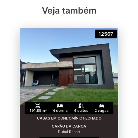
Veja também
12567
191.89m²
4 dorms
4 suítes
2 vagas
CASAS EM CONDOMÍNIO FECHADO
CAPÃO DA CANOA
Dubai Resort