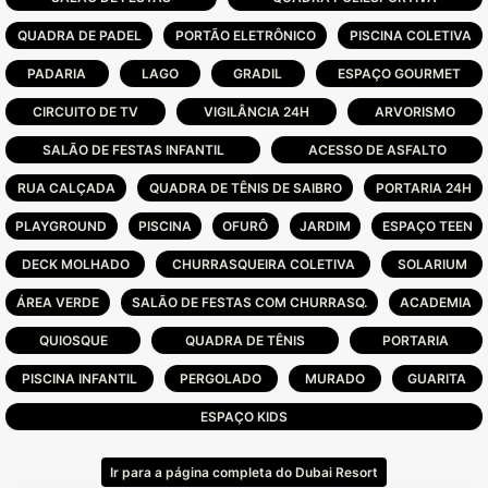
sustentabilidade é um porto seguro para os
QUADRA DE PADEL
PORTÃO ELETRÔNICO
PISCINA COLETIVA
condôminos desfrutarem de suas áreas
PADARIA
comuns e da convivência com pessoas de
LAGO
GRADIL
ESPAÇO GOURMET
bem.
CIRCUITO DE TV
VIGILÂNCIA 24H
ARVORISMO
SALÃO DE FESTAS INFANTIL
ACESSO DE ASFALTO
Infra Estrutura:
RUA CALÇADA
QUADRA DE TÊNIS DE SAIBRO
PORTARIA 24H
PLAYGROUND
PISCINA
OFURÔ
JARDIM
ESPAÇO TEEN
Com isso, foi concebido o local ideal para
que as famílias aproveitem da infraestrutura
DECK MOLHADO
CHURRASQUEIRA COLETIVA
SOLARIUM
com total segurança e conforto e que
ÁREA VERDE
SALÃO DE FESTAS COM CHURRASQ.
ACADEMIA
possam, em todos os meses do ano, serem
felizes.
QUIOSQUE
QUADRA DE TÊNIS
PORTARIA
PISCINA INFANTIL
PERGOLADO
MURADO
GUARITA
Palm pool, quadra de futebol de areia,
quadra de vôlei de praia, espelho d'água
ESPAÇO KIDS
cascata, espaço Luau e quadra de bocha;
-Music Hall, sala de jogos, salão de festas,
Ir para a página completa do Dubai Resort