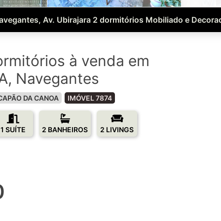
avegantes, Av. Ubirajara 2 dormitórios Mobiliado e Decora
rmitórios à venda em
, Navegantes
CAPÃO DA CANOA
IMÓVEL 7874
1 SUÍTE
2 BANHEIROS
2 LIVINGS
0