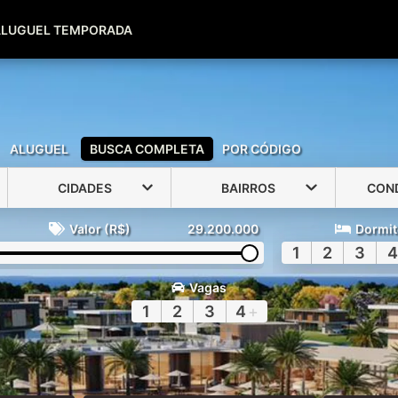
(51) 99600-0039
(51) 99947-2500
ALUGUEL TEMPORADA
ALUGUEL
BUSCA COMPLETA
POR CÓDIGO
CIDADES
BAIRROS
CON
Valor (R$)
29.200.000
Dormit
1
2
3
4
Vagas
1
2
3
4
+