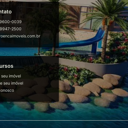
ntato
99600-0039
99947-2500
oencaimoveis.com.br
ursos
 seu imóvel
 seu imóvel
conosco