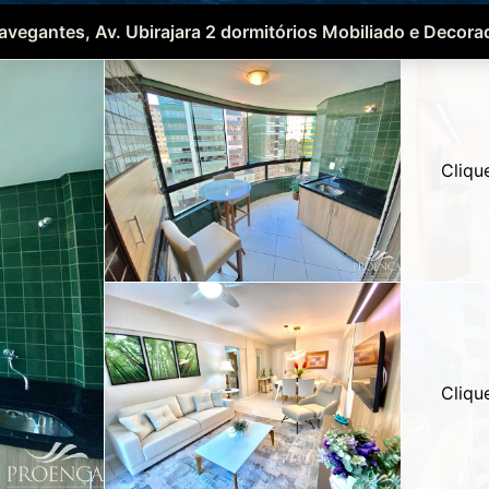
avegantes, Av. Ubirajara 2 dormitórios Mobiliado e Decora
Cliqu
Cliqu