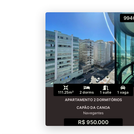
994
111.25m²
2 dorms
1 suíte
1 vaga
APARTAMENTO 2 DORMITÓRIOS
CAPÃO DA CANOA
Navegantes
R$ 950.000