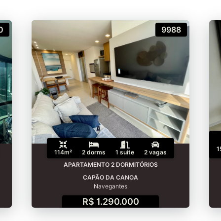
0
9988
1
114m²
2 dorms
1 suíte
2 vagas
APARTAMENTO 2 DORMITÓRIOS
CAPÃO DA CANOA
Navegantes
R$ 1.290.000