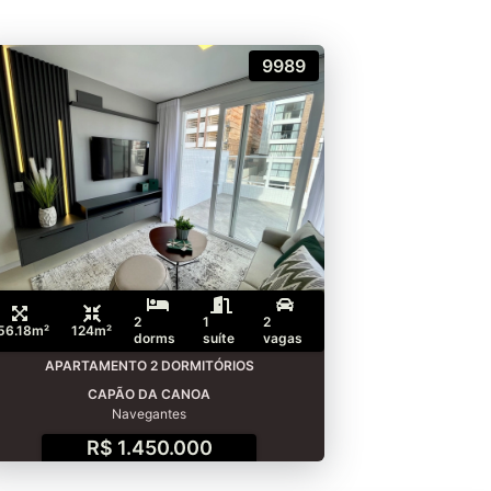
9989
2
1
2
56.18m²
124m²
dorms
suíte
vagas
APARTAMENTO 2 DORMITÓRIOS
CAPÃO DA CANOA
Navegantes
R$ 1.450.000