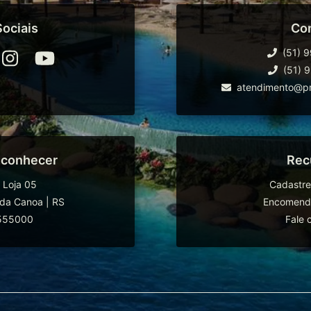
ociais
Co
(51) 
(51) 
atendimento@pr
 conhecer
Rec
 Loja 05
Cadastre
da Canoa
|
RS
Encomende
555000
Fale 