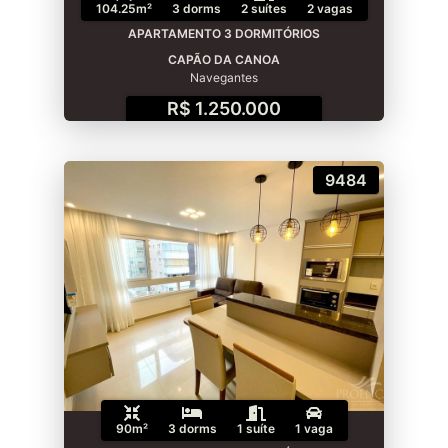
104.25m²
3 dorms
2 suítes
2 vagas
APARTAMENTO 3 DORMITÓRIOS
CAPÃO DA CANOA
Navegantes
R$ 1.250.000
9484
90m²
3 dorms
1 suíte
1 vaga