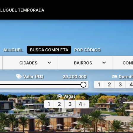
(51) 99600-0039
(51) 99947-2500
ALUGUEL TEMPORADA
ALUGUEL
BUSCA COMPLETA
POR CÓDIGO
CIDADES
BAIRROS
CON
Valor (R$)
29.200.000
Dormit
1
2
3
4
Vagas
1
2
3
4
+