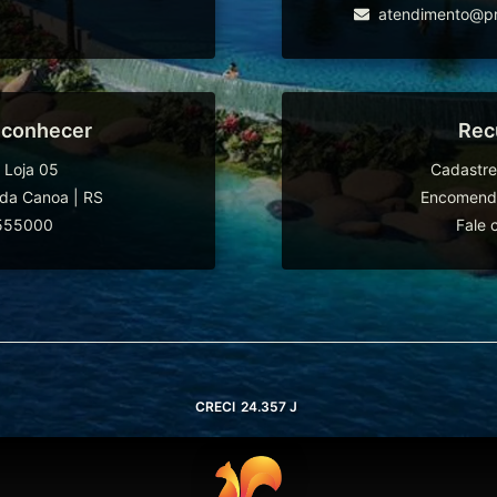
atendimento@pr
 conhecer
Rec
 Loja 05
Cadastre
da Canoa
|
RS
Encomende
555000
Fale 
CRECI
24.357 J