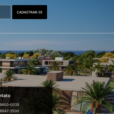
CADASTRAR-SE
ntato
99600-0039
99947-2500