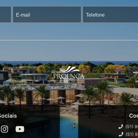
ociais
Co
(51) 
(51) 