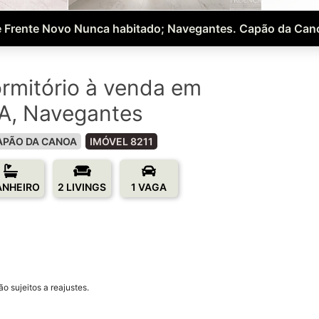
 Frente Novo Nunca habitado; Navegantes. Capão da Can
rmitório à venda em
, Navegantes
APÃO DA CANOA
IMÓVEL 8211
ANHEIRO
2 LIVINGS
1 VAGA
o sujeitos a reajustes.