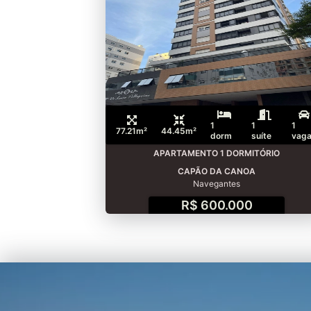
1
1
1
77.21m²
44.45m²
dorm
suíte
vag
APARTAMENTO 1 DORMITÓRIO
CAPÃO DA CANOA
Navegantes
R$ 600.000