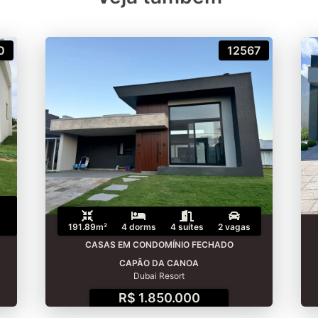
0
12567
s
191.89m²
4 dorms
4 suítes
2 vagas
CASAS EM CONDOMÍNIO FECHADO
CAPÃO DA CANOA
Dubai Resort
R$ 1.850.000