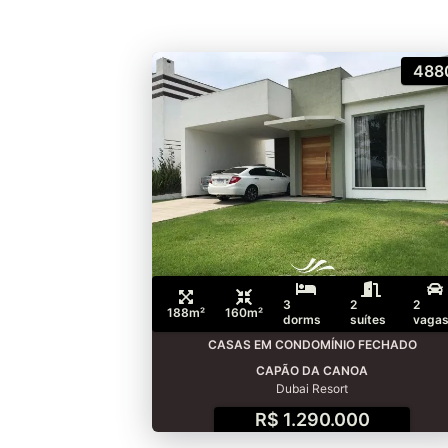
488
3
2
2
188m²
160m²
dorms
suítes
vaga
CASAS EM CONDOMÍNIO FECHADO
CAPÃO DA CANOA
Dubai Resort
R$ 1.290.000