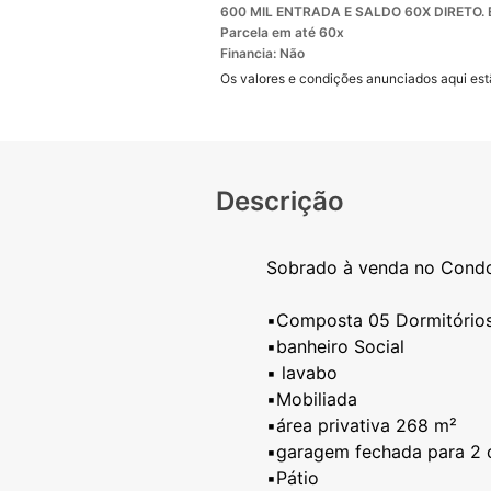
600 MIL ENTRADA E SALDO 60X DIRETO
Parcela em até 60x
Financia: Não
Os valores e condições anunciados aqui estã
Descrição
Sobrado à venda no Condo
▪️Composta 05 Dormitórios
▪️banheiro Social
▪️ lavabo
▪️Mobiliada
▪️área privativa 268 m²
▪️garagem fechada para 2 
▪️Pátio