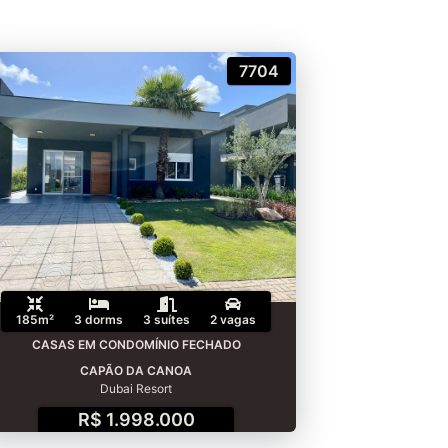
7704
185m²
3 dorms
3 suítes
2 vagas
CASAS EM CONDOMÍNIO FECHADO
CAPÃO DA CANOA
Dubai Resort
R$ 1.998.000