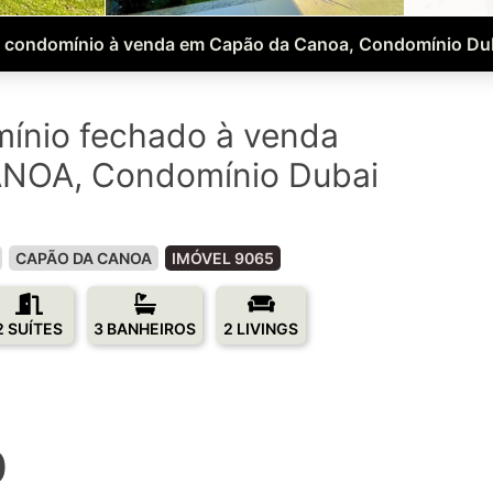
 condomínio à venda em Capão da Canoa, Condomínio Dub
ínio fechado à venda
NOA, Condomínio Dubai
CAPÃO DA CANOA
IMÓVEL 9065
2 SUÍTES
3 BANHEIROS
2 LIVINGS
0