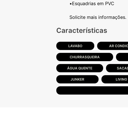
▪️Esquadrias em PVC
Características
LAVABO
AR CONDI
CHURRASQUEIRA
ÁGUA QUENTE
SACA
JUNKER
LIVING