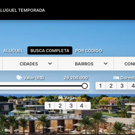
(51) 99600-0039
(51) 99947-2500
ALUGUEL TEMPORADA
ALUGUEL
BUSCA COMPLETA
POR CÓDIGO
CIDADES
BAIRROS
CON
Valor (R$)
29.200.000
Dormit
1
2
3
4
Vagas
1
2
3
4
+