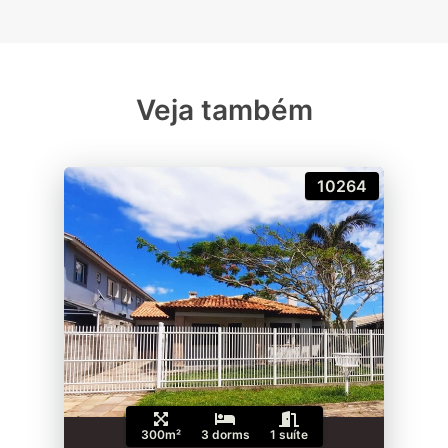
Veja também
10264
300m²
3 dorms
1 suíte