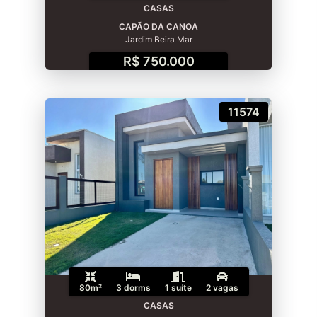
CASAS
CAPÃO DA CANOA
Jardim Beira Mar
R$ 750.000
11574
80m²
3 dorms
1 suíte
2 vagas
CASAS