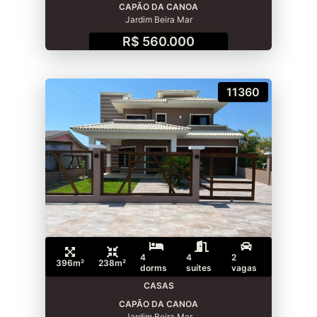
CAPÃO DA CANOA
Jardim Beira Mar
R$ 560.000
11360
4
4
2
396m²
238m²
dorms
suítes
vagas
CASAS
CAPÃO DA CANOA
Jardim Beira Mar