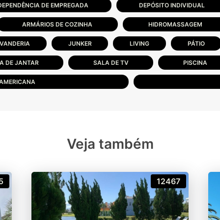
DEPENDÊNCIA DE EMPREGADA
DEPÓSITO INDIVIDUAL
ARMÁRIOS DE COZINHA
HIDROMASSAGEM
VANDERIA
JUNKER
LIVING
PÁTIO
A DE JANTAR
SALA DE TV
PISCINA
 AMERICANA
Veja também
5
12467