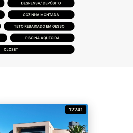
DESPENSA/ DEPÓSITO
COZINHA MONTADA
TETO REBAIXADO EM GESSO
PISCINA AQUECIDA
CLOSET
12241