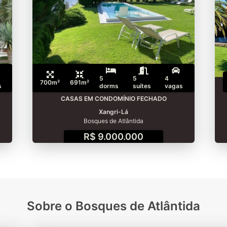
5
5
4
700m²
691m²
s
dorms
suítes
vagas
CASAS EM CONDOMÍNIO FECHADO
Xangri-Lá
Bosques de Atlântida
R$ 9.000.000
Sobre o Bosques de Atlântida