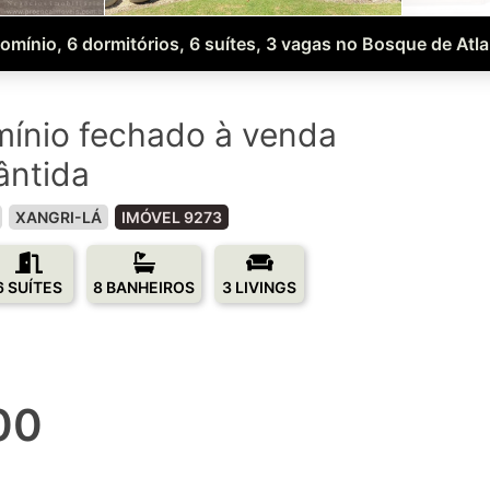
mínio, 6 dormitórios, 6 suítes, 3 vagas no Bosque de Atla
ínio fechado à venda
ântida
XANGRI-LÁ
IMÓVEL 9273
6 SUÍTES
8 BANHEIROS
3 LIVINGS
00