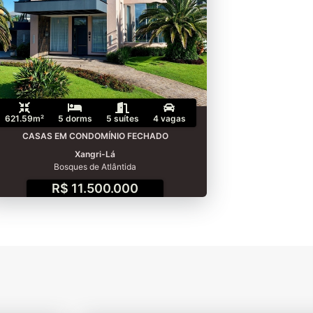
621.59m²
5 dorms
5 suítes
4 vagas
CASAS EM CONDOMÍNIO FECHADO
Xangri-Lá
Bosques de Atlântida
R$ 11.500.000