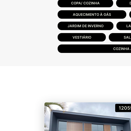
COPA/ COZINHA
AQUECIMENTO À GÁS
JARDIM DE INVERNO
LA
VESTIÁRIO
SAL
COZINHA
1205