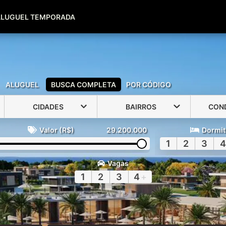
(51) 99600-0039
(51) 99947-2500
ALUGUEL TEMPORADA
ALUGUEL
BUSCA COMPLETA
POR CÓDIGO
CIDADES
BAIRROS
CON
Valor (R$)
29.200.000
Dormit
1
2
3
4
Vagas
1
2
3
4
+