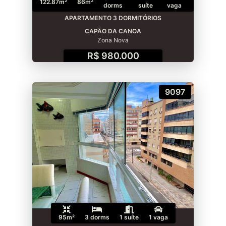
122.87m²
86m²
dorms
suíte
vaga
APARTAMENTO 3 DORMITÓRIOS
CAPÃO DA CANOA
Zona Nova
R$ 980.000
9097
95m²
3 dorms
1 suíte
1 vaga