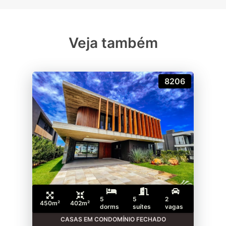
Veja também
8206
5
5
2
450m²
402m²
dorms
suítes
vagas
CASAS EM CONDOMÍNIO FECHADO