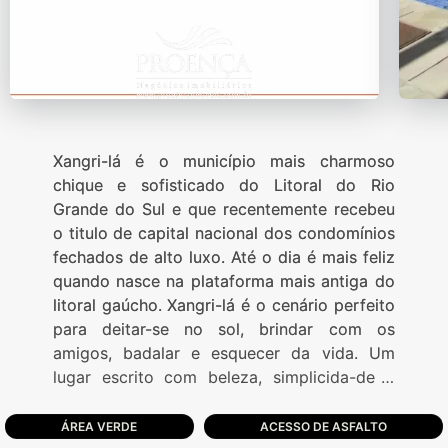
Xangri-lá é o município mais charmoso
chique e sofisticado do Litoral do Rio
Grande do Sul e que recentemente recebeu
o titulo de capital nacional dos condomínios
fechados de alto luxo. Até o dia é mais feliz
quando nasce na plataforma mais antiga do
litoral gaúcho. Xangri-lá é o cenário perfeito
para deitar-se no sol, brindar com os
amigos, badalar e esquecer da vida. Um
lugar escrito com beleza, simplicida-de e
tranqüilidade, onde todos os sonhos viram
realidade. É nesta área nobre do litoral norte
ÁREA VERDE
ACESSO DE ASFALTO