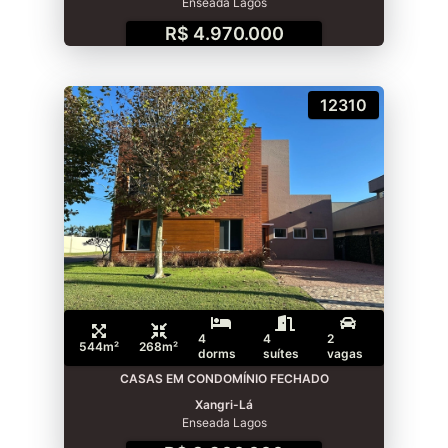
Enseada Lagos
R$ 4.970.000
12310
4
4
2
544m²
268m²
dorms
suítes
vagas
CASAS EM CONDOMÍNIO FECHADO
Xangri-Lá
Enseada Lagos