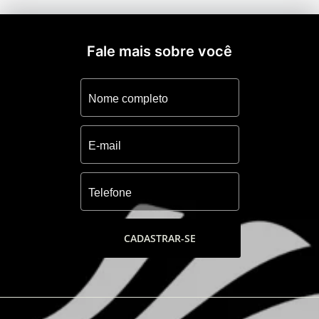
cobertas em piso de saibro, Duas quadras
de tênis descobertas em piso sintético,Duas
quadras de paddle e uma cancha de bocha
Fale mais sobre você
coberta, Espaço Gourme, dois amplos
espaços ligados por um hall social e
playground externo.
CADASTRAR-SE