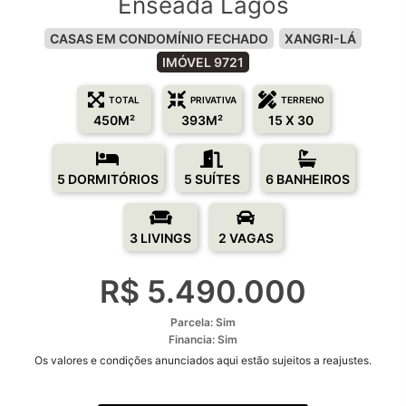
Enseada Lagos
CASAS EM CONDOMÍNIO FECHADO
XANGRI-LÁ
IMÓVEL 9721
TOTAL
PRIVATIVA
TERRENO
450M²
393M²
15 X 30
5 DORMITÓRIOS
5 SUÍTES
6 BANHEIROS
3 LIVINGS
2 VAGAS
R$ 5.490.000
Parcela: Sim
Financia: Sim
Os valores e condições anunciados aqui estão sujeitos a reajustes.