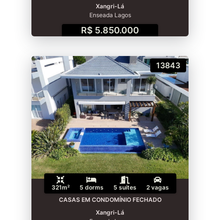
Xangri-Lá
Enseada Lagos
R$ 5.850.000
13843
321m²
5 dorms
5 suítes
2 vagas
CASAS EM CONDOMÍNIO FECHADO
Xangri-Lá