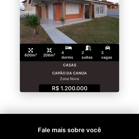
4
2
3
600m²
206m²
dorms
suítes
vagas
CASAS
CAPÃO DA CANOA
Zona Nova
R$ 1.200.000
Fale mais sobre você