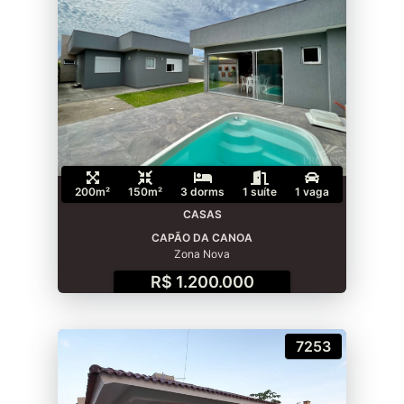
200m²
150m²
3 dorms
1 suíte
1 vaga
CASAS
CAPÃO DA CANOA
Zona Nova
R$ 1.200.000
7253