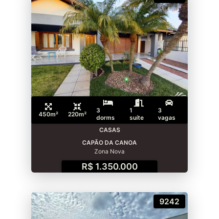
3
1
3
450m²
220m²
dorms
suíte
vagas
CASAS
CAPÃO DA CANOA
Zona Nova
R$ 1.350.000
9242