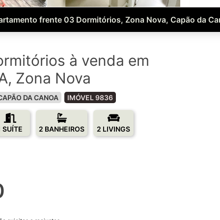
rtamento frente 03 Dormitórios, Zona Nova, Capão da C
rmitórios à venda em
, Zona Nova
CAPÃO DA CANOA
IMÓVEL 9836
1 SUÍTE
2 BANHEIROS
2 LIVINGS
0