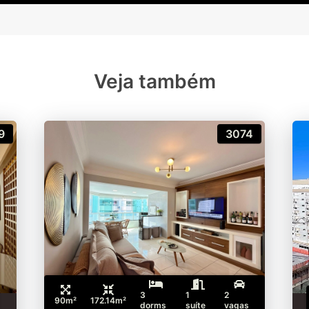
Veja também
9
3074
3
1
2
90m²
172.14m²
dorms
suíte
vagas