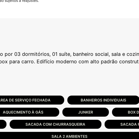
o sujeitos a reajustes.
por 03 dormitórios, 01 suíte, banheiro social, sala e cozi
box para carro. Edifício moderno com alto padrão construti
ÁREA DE SERVIÇO FECHADA
BANHEIROS INDIVIDUAIS
AQUECIMENTO À GÁS
JUNKER
BOX D
SACADA COM CHURRASQUEIRA
SACADA 
SALA 2 AMBIENTES