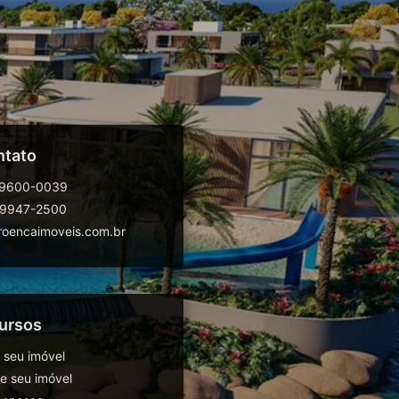
ntato
99600-0039
99947-2500
oencaimoveis.com.br
ursos
 seu imóvel
 seu imóvel