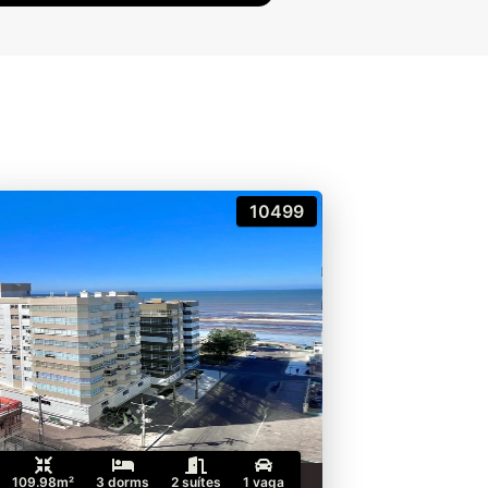
10499
109.98m²
3 dorms
2 suítes
1 vaga