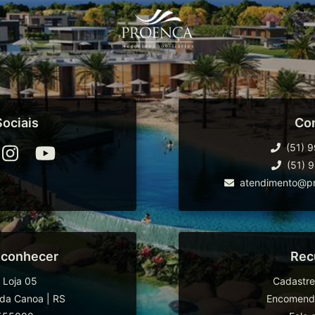
ociais
Co
(51) 
(51) 
atendimento@pr
 conhecer
Rec
 Loja 05
Cadastre
da Canoa
|
RS
Encomende