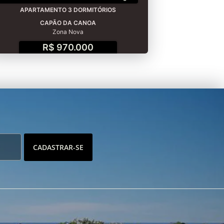
APARTAMENTO 3 DORMITÓRIOS
CAPÃO DA CANOA
Zona Nova
R$ 970.000
CADASTRAR-SE