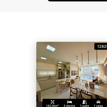
1282
142.16m²
3 dorms
1 suíte
1 vaga