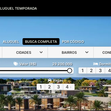
(51) 99600-0039
(51) 99947-2500
ALUGUEL TEMPORADA
ALUGUEL
BUSCA COMPLETA
POR CÓDIGO
CIDADES
BAIRROS
CON
Valor (R$)
29.200.000
Dormit
1
2
3
4
Vagas
1
2
3
4
+